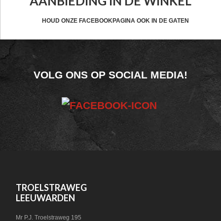
AANBIEDING IN DE WINKEL
HEADER
CTA
HOUD ONZE FACEBOOKPAGINA OOK IN DE GATEN
FOOTER
VOLG ONS OP SOCIAL MEDIA!
WIDGET
HEADER
SOCIAL
FOOTER
TROELSTRAWEG
LEEUWARDEN
Mr P.J. Troelstraweg 195