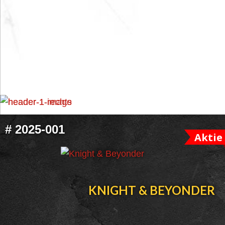
FOOTER
#
2025-001
Aktie
WIDGET
HEADER
KNIGHT & BEYONDER