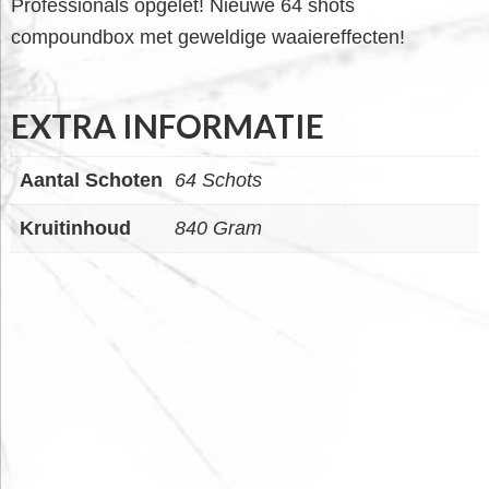
Professionals opgelet! Nieuwe 64 shots
compoundbox met geweldige waaiereffecten!
EXTRA INFORMATIE
Aantal Schoten
64 Schots
Kruitinhoud
840 Gram
FOOTER
WIDGET
HEADER
SALE