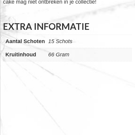
cake mag niet ontbreken in je collectie!
EXTRA INFORMATIE
Aantal Schoten
15 Schots
Kruitinhoud
66 Gram
FOOTER
WIDGET
HEADER
SALE