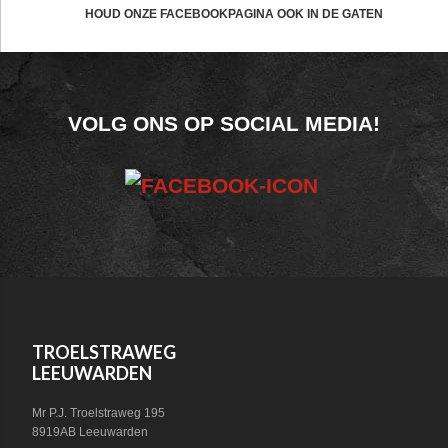
CTA
HOUD ONZE FACEBOOKPAGINA OOK IN DE GATEN
FOOTER
VOLG ONS OP SOCIAL MEDIA!
WIDGET
HEADER
SOCIAL
FOOTER
TROELSTRAWEG
LEEUWARDEN
Mr P.J. Troelstraweg 195
8919AB Leeuwarden