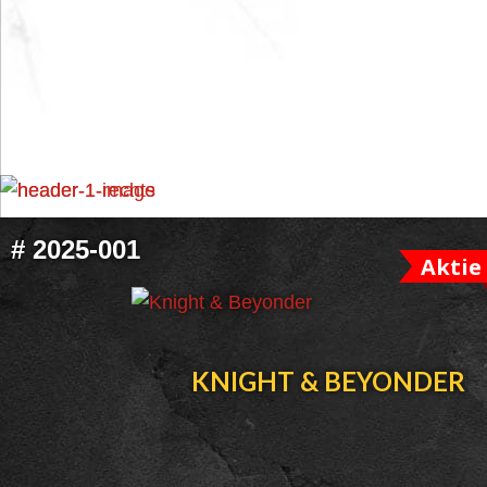
FOOTER
#
2025-001
Aktie
WIDGET
HEADER
KNIGHT & BEYONDER