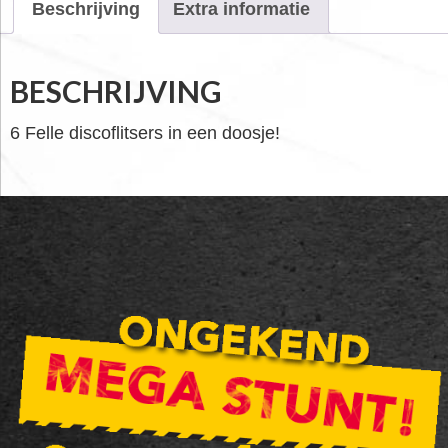
Beschrijving
Extra informatie
BESCHRIJVING
6 Felle discoflitsers in een doosje!
FOOTER
WIDGET
HEADER
SALE