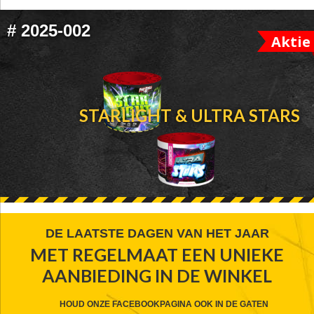
#
2025-002
Aktie
STARLIGHT & ULTRA STARS
FOOTER
DE LAATSTE DAGEN VAN HET JAAR
MET REGELMAAT EEN UNIEKE
WIDGET
AANBIEDING IN DE WINKEL
HEADER
CTA
HOUD ONZE FACEBOOKPAGINA OOK IN DE GATEN