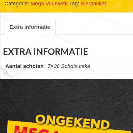
Categorie:
Mega Vuurwerk
Tag:
Sierpakket
Extra informatie
EXTRA INFORMATIE
Aantal schoten
7×36 Schots cake
FOOTER
WIDGET
HEADER
SALE