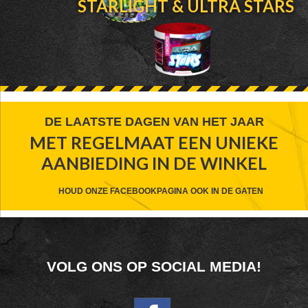
STARLIGHT & ULTRA STARS
FOOTER
DE LAATSTE DAGEN VAN HET JAAR
MET REGELMAAT EEN UNIEKE
WIDGET
AANBIEDING IN DE WINKEL
HEADER
CTA
HOUD ONZE FACEBOOKPAGINA OOK IN DE GATEN
FOOTER
VOLG ONS OP SOCIAL MEDIA!
WIDGET