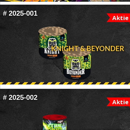
FOOTER
#
2025-001
Aktie
WIDGET
HEADER
KNIGHT & BEYONDER
#
2025-002
Aktie