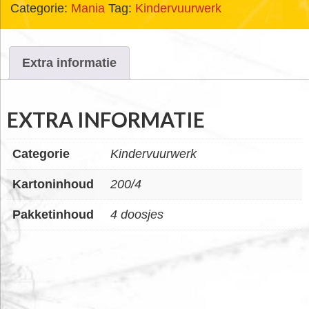
Categorie:
Mania
Tag:
Kindervuurwerk
Extra informatie
EXTRA INFORMATIE
Categorie
Kindervuurwerk
Kartoninhoud
200/4
Pakketinhoud
4 doosjes
FOOTER
WIDGET
HEADER