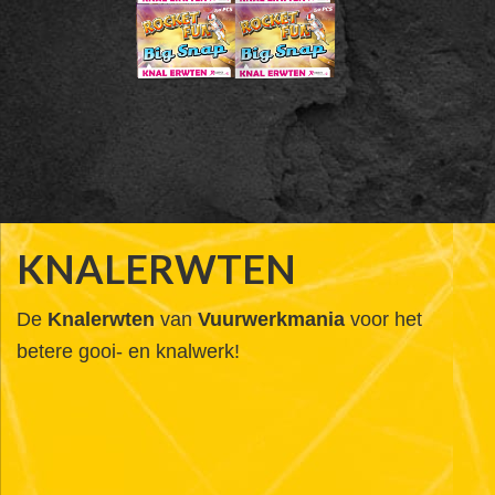
KNALERWTEN
De
Knalerwten
van
Vuurwerkmania
voor het
betere gooi- en knalwerk!