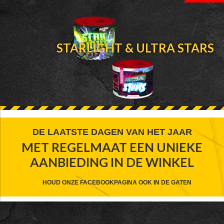
STARLIGHT & ULTRA STARS
FOOTER
DE LAATSTE DAGEN VAN HET JAAR
MET REGELMAAT EEN UNIEKE
WIDGET
AANBIEDING IN DE WINKEL
HEADER
CTA
HOUD ONZE FACEBOOKPAGINA OOK IN DE GATEN