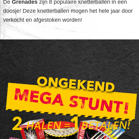
De
Grenades
zijn 8 populaire knetterballen in een
doosje! Deze knetterballen mogen het hele jaar door
verkocht en afgestoken worden!
FOOTER
WIDGET
HEADER
SALE