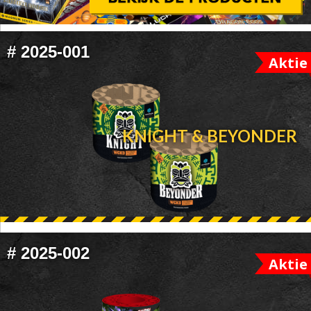
FOOTER
#
2025-001
Aktie
WIDGET
HEADER
KNIGHT & BEYONDER
#
2025-002
Aktie