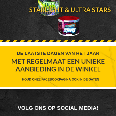
STARLIGHT & ULTRA STARS
FOOTER
DE LAATSTE DAGEN VAN HET JAAR
MET REGELMAAT EEN UNIEKE
WIDGET
AANBIEDING IN DE WINKEL
HEADER
CTA
HOUD ONZE FACEBOOKPAGINA OOK IN DE GATEN
FOOTER
VOLG ONS OP SOCIAL MEDIA!