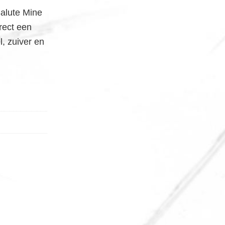
Salute Mine
irect een
l, zuiver en