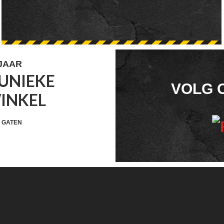
 JAAR
UNIEKE
FOOTER
VOLG 
WINKEL
WIDGET
HEADER
 GATEN
SOCIAL