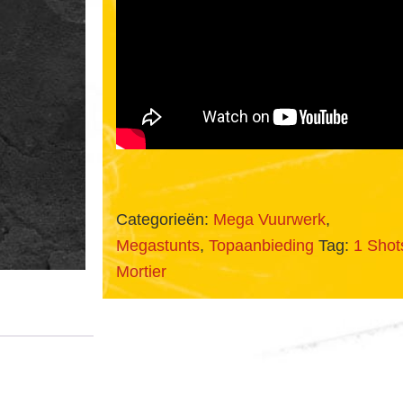
Categorieën:
Mega Vuurwerk
,
Megastunts
,
Topaanbieding
Tag:
1 Shot
Mortier