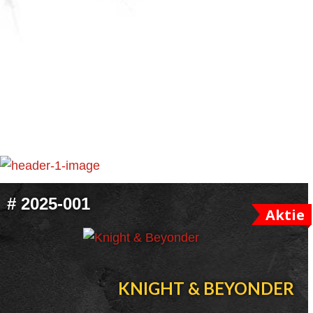
FOOTER
#
2025-001
Aktie
WIDGET
HEADER
KNIGHT & BEYONDER