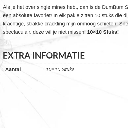
Als je het over single mines hebt, dan is de DumBum 
een absolute favoriet! In elk pakje zitten 10 stuks die d
krachtige, strakke crackling mijn omhoog schieten! Sne
spectaculair, deze wil je niet missen!
10×10 Stuks!
EXTRA INFORMATIE
Aantal
10×10 Stuks
FOOTER
WIDGET
HEADER
SALE