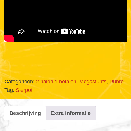
Categorieën:
2 halen 1 betalen
,
Megastunts
,
Rubro
Tag:
Sierpot
Beschrijving
Extra informatie