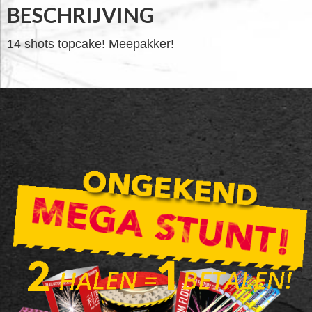
BESCHRIJVING
14 shots topcake! Meepakker!
FOOTER
WIDGET
HEADER
SALE