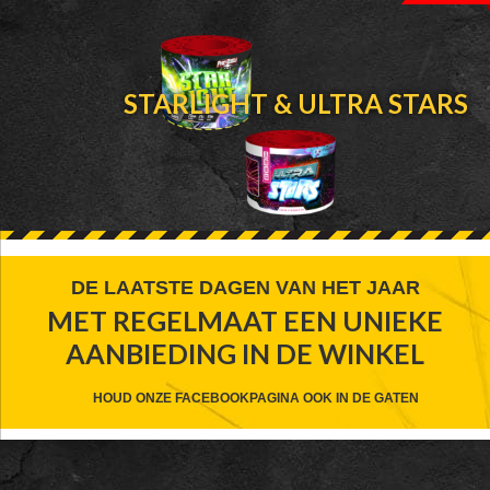
STARLIGHT & ULTRA STARS
FOOTER
DE LAATSTE DAGEN VAN HET JAAR
MET REGELMAAT EEN UNIEKE
WIDGET
AANBIEDING IN DE WINKEL
HEADER
CTA
HOUD ONZE FACEBOOKPAGINA OOK IN DE GATEN