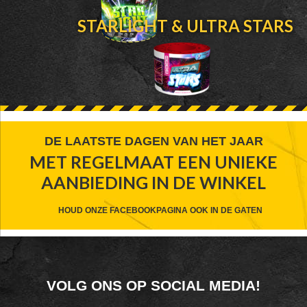
STARLIGHT & ULTRA STARS
FOOTER
DE LAATSTE DAGEN VAN HET JAAR
MET REGELMAAT EEN UNIEKE
WIDGET
AANBIEDING IN DE WINKEL
HEADER
CTA
HOUD ONZE FACEBOOKPAGINA OOK IN DE GATEN
FOOTER
VOLG ONS OP SOCIAL MEDIA!