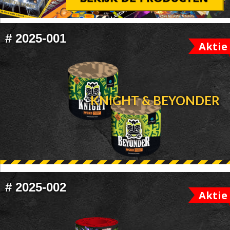
FOOTER
#
2025-001
Aktie
WIDGET
HEADER
KNIGHT & BEYONDER
#
2025-002
Aktie