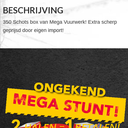
BESCHRIJVING
350 Schots box van Mega Vuurwerk! Extra scherp
geprijsd door eigen import!
FOOTER
WIDGET
HEADER
SALE