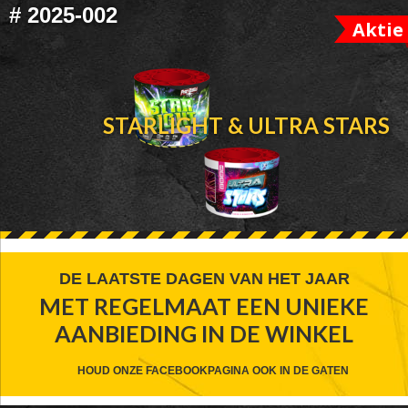
#
2025-002
Aktie
STARLIGHT & ULTRA STARS
FOOTER
DE LAATSTE DAGEN VAN HET JAAR
MET REGELMAAT EEN UNIEKE
WIDGET
AANBIEDING IN DE WINKEL
HEADER
CTA
HOUD ONZE FACEBOOKPAGINA OOK IN DE GATEN