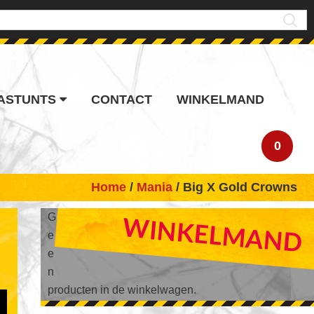
ASTUNTS
CONTACT
WINKELMAND
0
Home
/
Mania
/ Big X Gold Crowns
PRIMARY
G
WINKELMAND
e
SIDEBAR
e
n
producten in de winkelwagen.