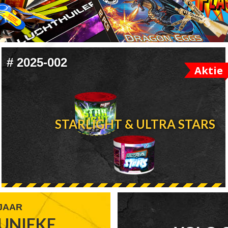
#
2025-002
Aktie
STARLIGHT & ULTRA STARS
 JAAR
UNIEKE