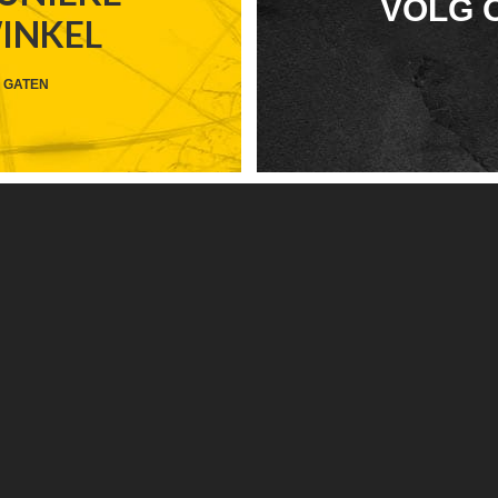
FOOTER
VOLG 
WINKEL
WIDGET
HEADER
 GATEN
SOCIAL