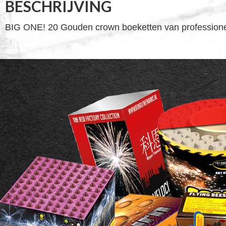
BESCHRIJVING
BIG ONE! 20 Gouden crown boeketten van professionee
FOOTER
WIDGET
HEADER
SALE