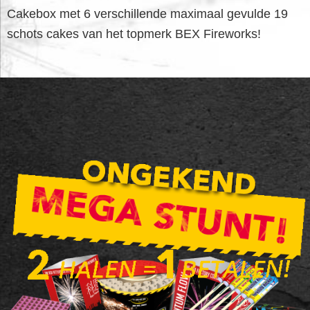
Cakebox met 6 verschillende maximaal gevulde 19
schots cakes van het topmerk BEX Fireworks!
FOOTER
WIDGET
HEADER
SALE