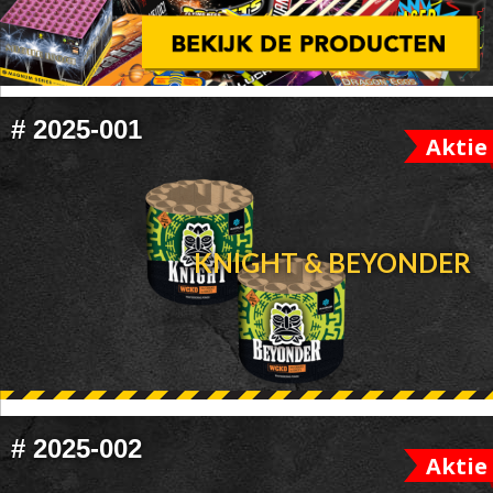
FOOTER
#
2025-001
Aktie
WIDGET
HEADER
KNIGHT & BEYONDER
#
2025-002
Aktie