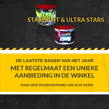
STARLIGHT & ULTRA STARS
FOOTER
DE LAATSTE DAGEN VAN HET JAAR
MET REGELMAAT EEN UNIEKE
WIDGET
AANBIEDING IN DE WINKEL
HEADER
CTA
HOUD ONZE FACEBOOKPAGINA OOK IN DE GATEN