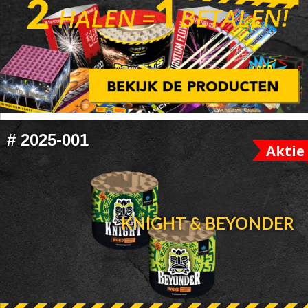
FOOTER
#
2025-001
Aktie
WIDGET
HEADER
KNIGHT & BEYONDER