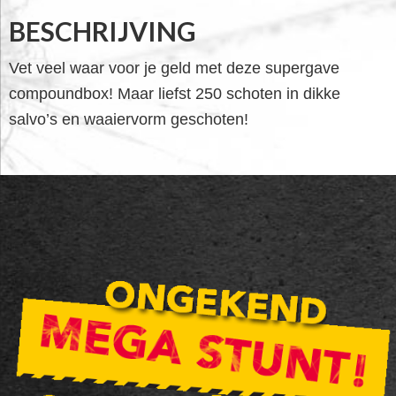
BESCHRIJVING
Vet veel waar voor je geld met deze supergave
compoundbox! Maar liefst 250 schoten in dikke
salvo’s en waaiervorm geschoten!
FOOTER
WIDGET
HEADER
SALE