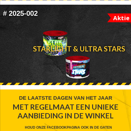
#
2025-002
Aktie
STARLIGHT & ULTRA STARS
FOOTER
DE LAATSTE DAGEN VAN HET JAAR
MET REGELMAAT EEN UNIEKE
WIDGET
AANBIEDING IN DE WINKEL
HEADER
CTA
HOUD ONZE FACEBOOKPAGINA OOK IN DE GATEN