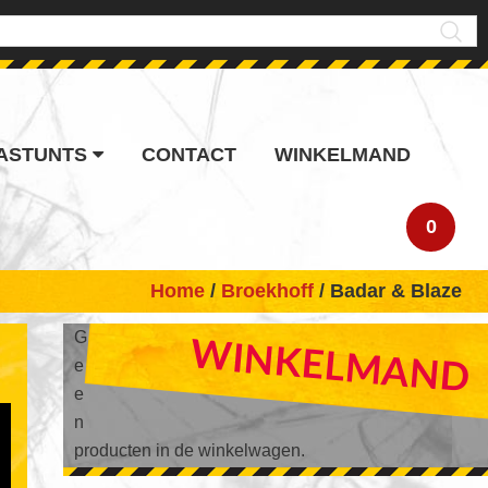
ASTUNTS
CONTACT
WINKELMAND
0
Home
/
Broekhoff
/ Badar & Blaze
PRIMARY
G
WINKELMAND
e
SIDEBAR
e
n
producten in de winkelwagen.