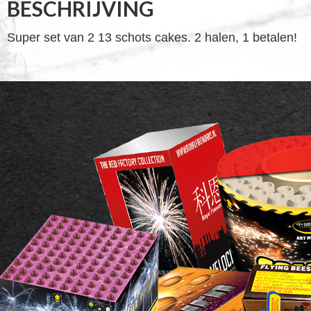
BESCHRIJVING
Super set van 2 13 schots cakes. 2 halen, 1 betalen!
FOOTER
WIDGET
HEADER
SALE