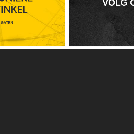
FOOTER
VOLG 
WINKEL
WIDGET
HEADER
 GATEN
SOCIAL