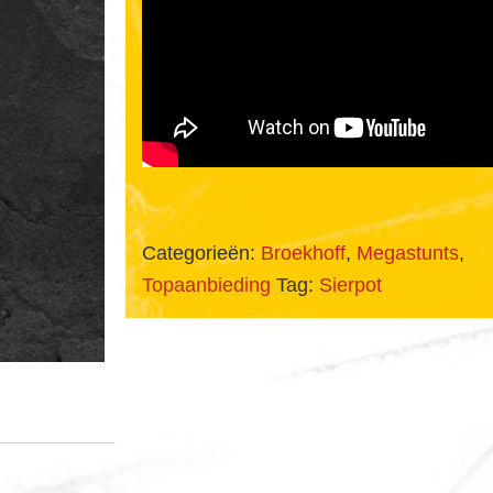
Categorieën:
Broekhoff
,
Megastunts
,
Topaanbieding
Tag:
Sierpot