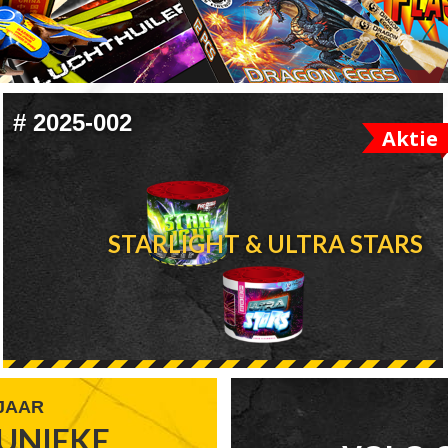
#
2025-002
Aktie
STARLIGHT & ULTRA STARS
 JAAR
UNIEKE