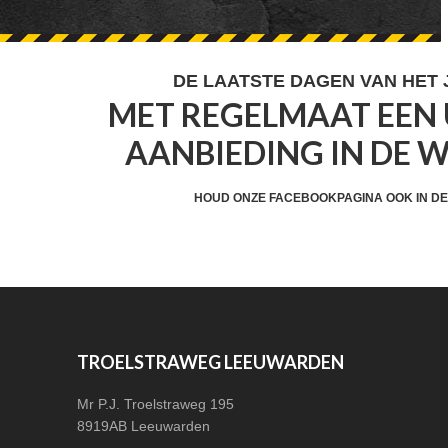
FOOTER
DE LAATSTE DAGEN VAN HET
MET REGELMAAT EEN 
WIDGET
AANBIEDING IN DE 
HEADER
CTA
HOUD ONZE FACEBOOKPAGINA OOK IN DE
FOOTER
TROELSTRAWEG LEEUWARDEN
Mr P.J. Troelstraweg 195
8919AB Leeuwarden