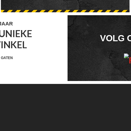
 JAAR
UNIEKE
FOOTER
VOLG 
WINKEL
WIDGET
HEADER
 GATEN
SOCIAL