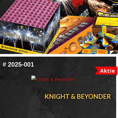
FOOTER
#
2025-001
WIDGET
Aktie
HEADER
KNIGHT & BEYONDER