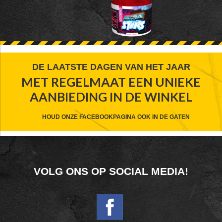
FOOTER
DE LAATSTE DAGEN VAN HET JAAR
MET REGELMAAT EEN UNIEKE
WIDGET
AANBIEDING IN DE WINKEL
HEADER
CTA
HOUD ONZE FACEBOOKPAGINA OOK IN DE GATEN
FOOTER
VOLG ONS OP SOCIAL MEDIA!
WIDGET
HEADER