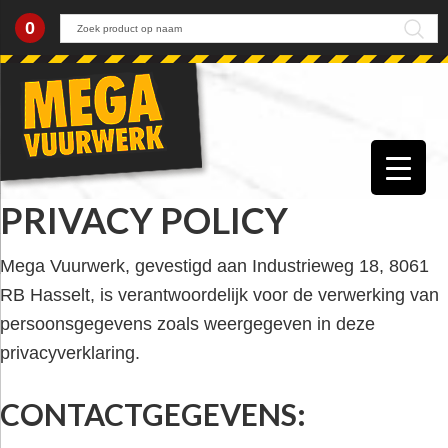
0
Skip
Skip
Skip
Skip
to
to
to
to
primary
main
primary
footer
navigation
content
sidebar
PRIVACY POLICY
Mega Vuurwerk, gevestigd aan Industrieweg 18, 8061
RB Hasselt, is verantwoordelijk voor de verwerking van
persoonsgegevens zoals weergegeven in deze
privacyverklaring.
CONTACTGEGEVENS: