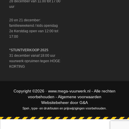
28 december van 11.00 tot 17.00
uur
20 en 21 december:
familieweekend / kids opendag
2e Kerstdag open van 12:00 tot
17:00
*STUNTVERKOOP 2025
31 december vanaf 18:00 uur
vuurwerk opruimen tegen HOGE
KORTING
Copyright ©2026 ·
www.mega-vuurwerk.nl
- Alle rechten
voorbehouden -
Algemene voorwaarden
Websitebeheer door
G&A
Spel-, type- en drukfouten en prijswijzigingen voorbehouden.