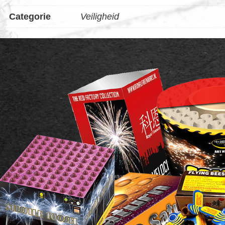
Categorie
Veiligheid
FOOTER
WIDGET
HEADER
SALE