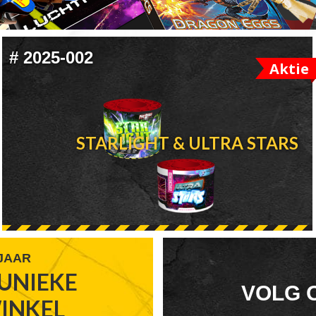
#
2025-002
Aktie
STARLIGHT & ULTRA STARS
 JAAR
UNIEKE
FOOTER
VOLG 
WINKEL
WIDGET