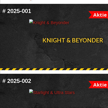
FOOTER
#
2025-001
Aktie
WIDGET
HEADER
KNIGHT & BEYONDER
#
2025-002
Aktie